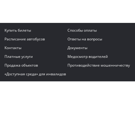
Купить билеты
Способы оплаты
Расписание автобусов
Ответы на вопросы
Контакты
Документы
Платные услуги
Медосмотр водителей
Продажа объектов
Противодействие мошенничеству
«Доступная среда» для инвалидов
Написать сообщение
ГАУ "Владимирский автовокзал"
© 2026