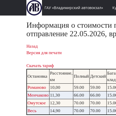
ГАУ «Владимирский автовокзал»
К
Информация о стоимости п
отправление 22.05.2026, в
Назад
Версия для печати
Скачать тариф
Расстояние,
Бага
Остановка
Полный
Детский
км
клад
Романово
10,00
59.00
59.00
15.0
Менчаково
11,30
66.00
66.00
15.0
Омутское
12,30
70.00
70.00
15.0
Весь
14,90
70.00
70.00
15.0