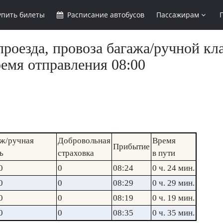
упить
билеты
Расписание
автобусов
Пассажирам
роезда, провоза багажа/ручной кл
ремя отправления 08:00
ж/ручная
Добровольная
Время
Прибытие
ь
страховка
в пути
0
0
08:24
0 ч. 24 мин.
0
0
08:29
0 ч. 29 мин.
0
0
08:19
0 ч. 19 мин.
0
0
08:35
0 ч. 35 мин.