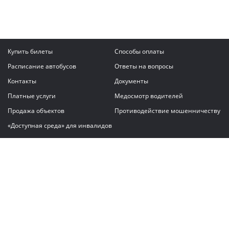
Купить билеты
Способы оплаты
Расписание автобусов
Ответы на вопросы
Контакты
Документы
Платные услуги
Медосмотр водителей
Продажа объектов
Противодействие мошенничеству
«Доступная среда» для инвалидов
Написать сообщение
ГАУ "Владимирский автовокзал"
© 2026