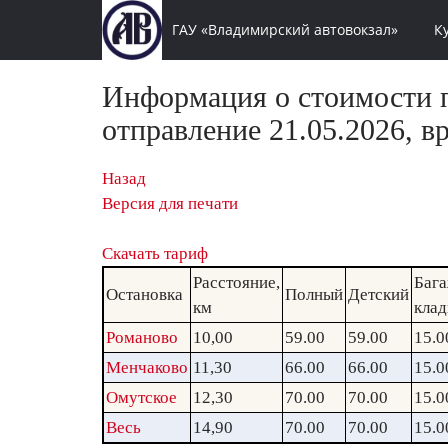
ГАУ «Владимирский автовокзал»
К
Информация о стоимости п
отправление 21.05.2026, в
Назад
Версия для печати
Скачать тариф
Расстояние,
Бага
Остановка
Полный
Детский
км
клад
Романово
10,00
59.00
59.00
15.0
Менчаково
11,30
66.00
66.00
15.0
Омутское
12,30
70.00
70.00
15.0
Весь
14,90
70.00
70.00
15.0