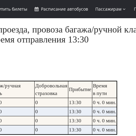
упить
билеты
Расписание
автобусов
Пассажирам
роезда, провоза багажа/ручной кл
ремя отправления 13:30
ж/ручная
Добровольная
Время
Прибытие
ь
страховка
в пути
0
0
13:30
0 ч. 0 мин.
0
0
13:30
0 ч. 0 мин.
0
0
13:30
0 ч. 0 мин.
0
0
13:30
0 ч. 0 мин.