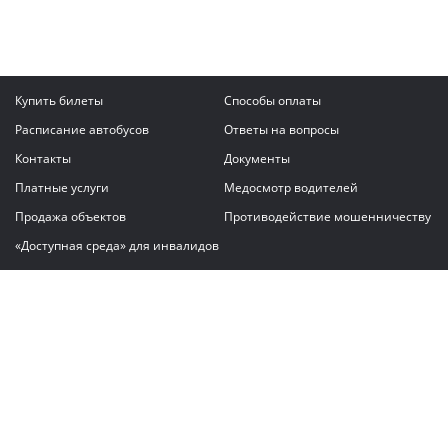
Купить билеты
Способы оплаты
Расписание автобусов
Ответы на вопросы
Контакты
Документы
Платные услуги
Медосмотр водителей
Продажа объектов
Противодействие мошенничеству
«Доступная среда» для инвалидов
Написать сообщение
ГАУ "Владимирский автовокзал"
© 2026