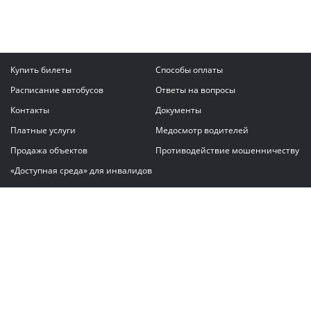
Купить билеты
Способы оплаты
Расписание автобусов
Ответы на вопросы
Контакты
Документы
Платные услуги
Медосмотр водителей
Продажа объектов
Противодействие мошенничеству
«Доступная среда» для инвалидов
Написать сообщение
ГАУ "Владимирский автовокзал"
© 2026