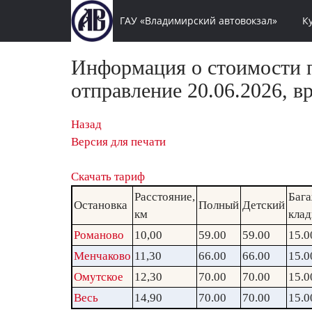
ГАУ «Владимирский автовокзал»
К
Информация о стоимости п
отправление 20.06.2026, в
Назад
Версия для печати
Скачать тариф
Расстояние,
Бага
Остановка
Полный
Детский
км
клад
Романово
10,00
59.00
59.00
15.0
Менчаково
11,30
66.00
66.00
15.0
Омутское
12,30
70.00
70.00
15.0
Весь
14,90
70.00
70.00
15.0