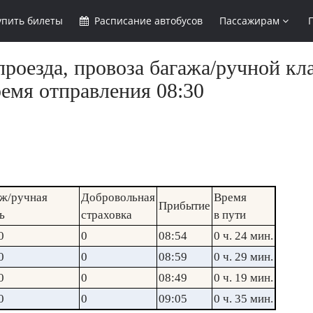
упить
билеты
Расписание
автобусов
Пассажирам
роезда, провоза багажа/ручной кл
ремя отправления 08:30
ж/ручная
Добровольная
Время
Прибытие
ь
страховка
в пути
0
0
08:54
0 ч. 24 мин.
0
0
08:59
0 ч. 29 мин.
0
0
08:49
0 ч. 19 мин.
0
0
09:05
0 ч. 35 мин.