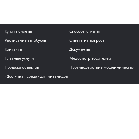
Купить билеты
Способы оплаты
Расписание автобусов
Ответы на вопросы
Контакты
Документы
Платные услуги
Медосмотр водителей
Продажа объектов
Противодействие мошенничеству
«Доступная среда» для инвалидов
Написать сообщение
ГАУ "Владимирский автовокзал"
© 2026