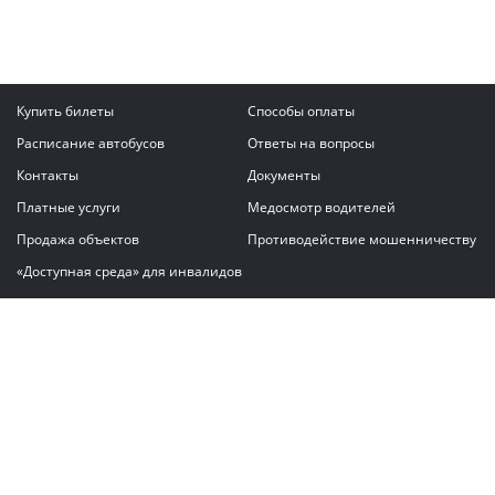
Купить билеты
Способы оплаты
Расписание автобусов
Ответы на вопросы
Контакты
Документы
Платные услуги
Медосмотр водителей
Продажа объектов
Противодействие мошенничеству
«Доступная среда» для инвалидов
Написать сообщение
ГАУ "Владимирский автовокзал"
© 2026