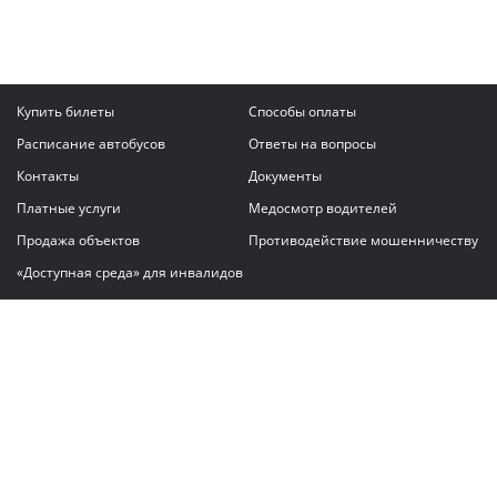
Купить билеты
Способы оплаты
Расписание автобусов
Ответы на вопросы
Контакты
Документы
Платные услуги
Медосмотр водителей
Продажа объектов
Противодействие мошенничеству
«Доступная среда» для инвалидов
Написать сообщение
ГАУ "Владимирский автовокзал"
© 2026