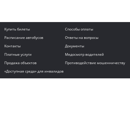
Купить билеты
Способы оплаты
Расписание автобусов
Ответы на вопросы
Контакты
Документы
Платные услуги
Медосмотр водителей
Продажа объектов
Противодействие мошенничеству
«Доступная среда» для инвалидов
Написать сообщение
ГАУ "Владимирский автовокзал"
© 2026