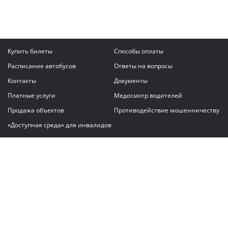
Купить билеты
Способы оплаты
Расписание автобусов
Ответы на вопросы
Контакты
Документы
Платные услуги
Медосмотр водителей
Продажа объектов
Противодействие мошенничеству
«Доступная среда» для инвалидов
Написать сообщение
ГАУ "Владимирский автовокзал"
© 2026