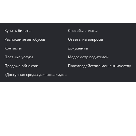
Купить билеты
Способы оплаты
Расписание автобусов
Ответы на вопросы
Контакты
Документы
Платные услуги
Медосмотр водителей
Продажа объектов
Противодействие мошенничеству
«Доступная среда» для инвалидов
Написать сообщение
ГАУ "Владимирский автовокзал"
© 2026