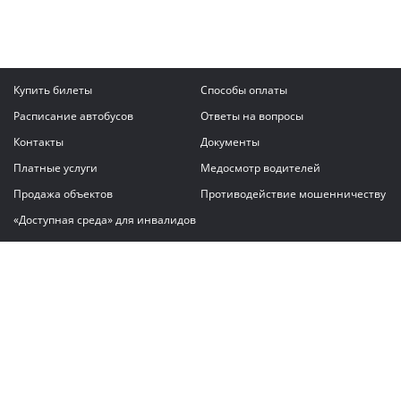
Купить билеты
Способы оплаты
Расписание автобусов
Ответы на вопросы
Контакты
Документы
Платные услуги
Медосмотр водителей
Продажа объектов
Противодействие мошенничеству
«Доступная среда» для инвалидов
Написать сообщение
ГАУ "Владимирский автовокзал"
© 2026