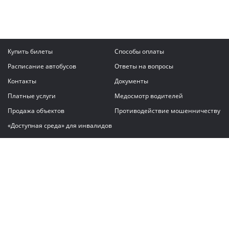
Купить билеты
Способы оплаты
Расписание автобусов
Ответы на вопросы
Контакты
Документы
Платные услуги
Медосмотр водителей
Продажа объектов
Противодействие мошенничеству
«Доступная среда» для инвалидов
Написать сообщение
ГАУ "Владимирский автовокзал"
© 2026