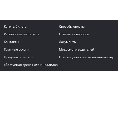
Купить билеты
Способы оплаты
Расписание автобусов
Ответы на вопросы
Контакты
Документы
Платные услуги
Медосмотр водителей
Продажа объектов
Противодействие мошенничеству
«Доступная среда» для инвалидов
Написать сообщение
ГАУ "Владимирский автовокзал"
© 2026