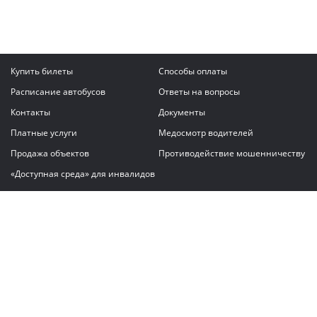
Купить билеты
Способы оплаты
Расписание автобусов
Ответы на вопросы
Контакты
Документы
Платные услуги
Медосмотр водителей
Продажа объектов
Противодействие мошенничеству
«Доступная среда» для инвалидов
Написать сообщение
ГАУ "Владимирский автовокзал"
© 2026