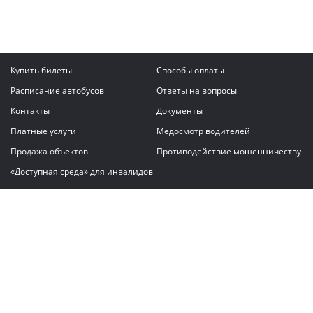
Купить билеты
Способы оплаты
Расписание автобусов
Ответы на вопросы
Контакты
Документы
Платные услуги
Медосмотр водителей
Продажа объектов
Противодействие мошенничеству
«Доступная среда» для инвалидов
Написать сообщение
ГАУ "Владимирский автовокзал"
© 2026