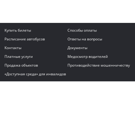
Купить билеты
Способы оплаты
Расписание автобусов
Ответы на вопросы
Контакты
Документы
Платные услуги
Медосмотр водителей
Продажа объектов
Противодействие мошенничеству
«Доступная среда» для инвалидов
Написать сообщение
ГАУ "Владимирский автовокзал"
© 2026