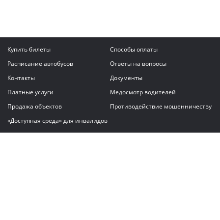
Купить билеты
Способы оплаты
Расписание автобусов
Ответы на вопросы
Контакты
Документы
Платные услуги
Медосмотр водителей
Продажа объектов
Противодействие мошенничеству
«Доступная среда» для инвалидов
Написать сообщение
ГАУ "Владимирский автовокзал"
© 2026