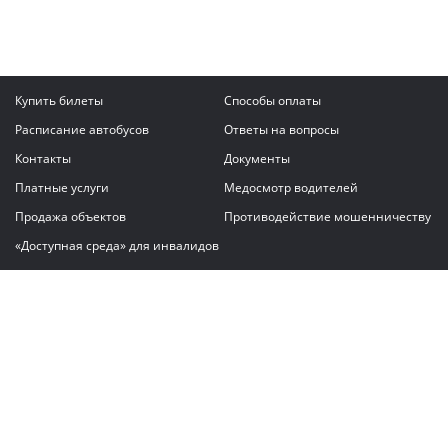
Купить билеты
Способы оплаты
Расписание автобусов
Ответы на вопросы
Контакты
Документы
Платные услуги
Медосмотр водителей
Продажа объектов
Противодействие мошенничеству
«Доступная среда» для инвалидов
Написать сообщение
ГАУ "Владимирский автовокзал"
© 2026