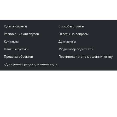
Купить билеты
Способы оплаты
Расписание автобусов
Ответы на вопросы
Контакты
Документы
Платные услуги
Медосмотр водителей
Продажа объектов
Противодействие мошенничеству
«Доступная среда» для инвалидов
Написать сообщение
ГАУ "Владимирский автовокзал"
© 2026