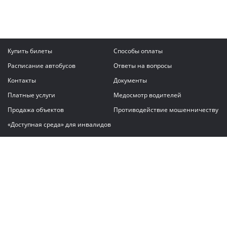
Купить билеты
Способы оплаты
Расписание автобусов
Ответы на вопросы
Контакты
Документы
Платные услуги
Медосмотр водителей
Продажа объектов
Противодействие мошенничеству
«Доступная среда» для инвалидов
Написать сообщение
ГАУ "Владимирский автовокзал"
© 2026