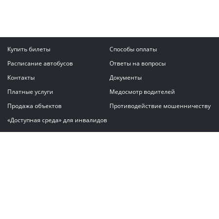
Купить билеты
Способы оплаты
Расписание автобусов
Ответы на вопросы
Контакты
Документы
Платные услуги
Медосмотр водителей
Продажа объектов
Противодействие мошенничеству
«Доступная среда» для инвалидов
Написать сообщение
ГАУ "Владимирский автовокзал"
© 2026