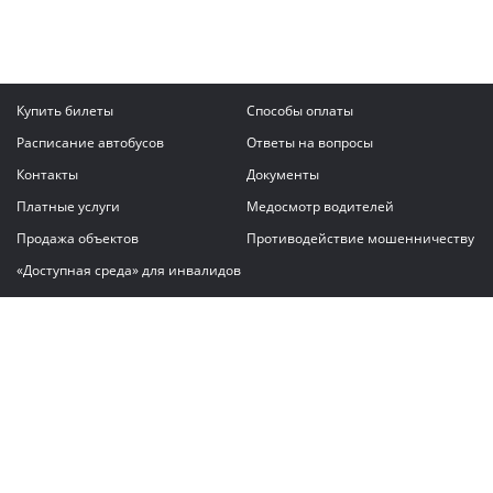
Купить билеты
Способы оплаты
Расписание автобусов
Ответы на вопросы
Контакты
Документы
Платные услуги
Медосмотр водителей
Продажа объектов
Противодействие мошенничеству
«Доступная среда» для инвалидов
Написать сообщение
ГАУ "Владимирский автовокзал"
© 2026