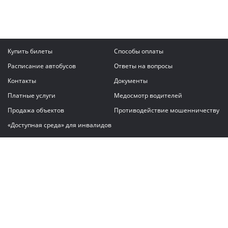
Купить билеты
Способы оплаты
Расписание автобусов
Ответы на вопросы
Контакты
Документы
Платные услуги
Медосмотр водителей
Продажа объектов
Противодействие мошенничеству
«Доступная среда» для инвалидов
Написать сообщение
ГАУ "Владимирский автовокзал"
© 2026