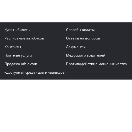
Купить билеты
Способы оплаты
Расписание автобусов
Ответы на вопросы
Контакты
Документы
Платные услуги
Медосмотр водителей
Продажа объектов
Противодействие мошенничеству
«Доступная среда» для инвалидов
Написать сообщение
ГАУ "Владимирский автовокзал"
© 2026