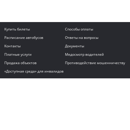
Купить билеты
Способы оплаты
Расписание автобусов
Ответы на вопросы
Контакты
Документы
Платные услуги
Медосмотр водителей
Продажа объектов
Противодействие мошенничеству
«Доступная среда» для инвалидов
Написать сообщение
ГАУ "Владимирский автовокзал"
© 2026