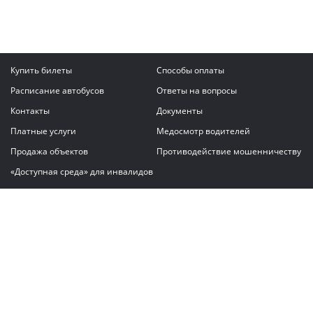
Купить билеты
Способы оплаты
Расписание автобусов
Ответы на вопросы
Контакты
Документы
Платные услуги
Медосмотр водителей
Продажа объектов
Противодействие мошенничеству
«Доступная среда» для инвалидов
Написать сообщение
ГАУ "Владимирский автовокзал"
© 2026