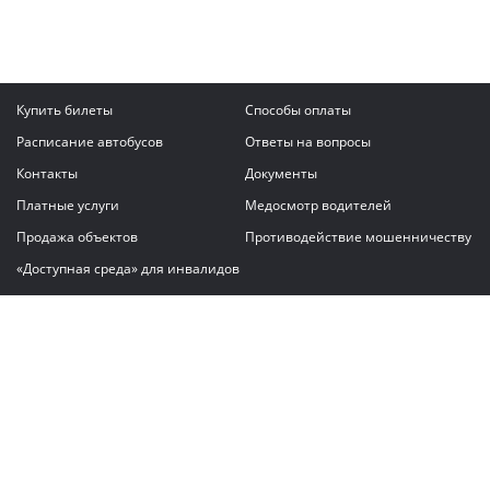
Купить билеты
Способы оплаты
Расписание автобусов
Ответы на вопросы
Контакты
Документы
Платные услуги
Медосмотр водителей
Продажа объектов
Противодействие мошенничеству
«Доступная среда» для инвалидов
Написать сообщение
ГАУ "Владимирский автовокзал"
© 2026