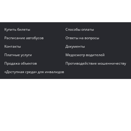
Купить билеты
Способы оплаты
Расписание автобусов
Ответы на вопросы
Контакты
Документы
Платные услуги
Медосмотр водителей
Продажа объектов
Противодействие мошенничеству
«Доступная среда» для инвалидов
Написать сообщение
ГАУ "Владимирский автовокзал"
© 2026