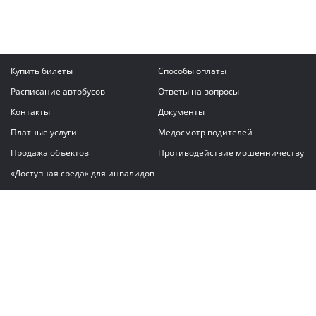
Купить билеты
Способы оплаты
Расписание автобусов
Ответы на вопросы
Контакты
Документы
Платные услуги
Медосмотр водителей
Продажа объектов
Противодействие мошенничеству
«Доступная среда» для инвалидов
Написать сообщение
ГАУ "Владимирский автовокзал"
© 2026