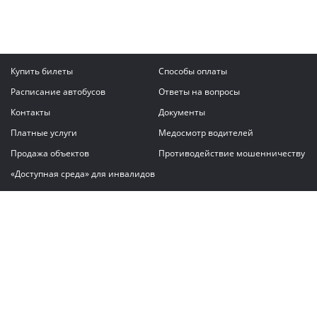
Купить билеты
Способы оплаты
Расписание автобусов
Ответы на вопросы
Контакты
Документы
Платные услуги
Медосмотр водителей
Продажа объектов
Противодействие мошенничеству
«Доступная среда» для инвалидов
Написать сообщение
ГАУ "Владимирский автовокзал"
© 2026