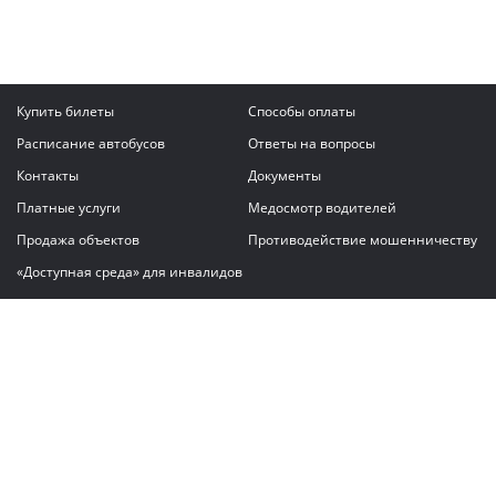
Купить билеты
Способы оплаты
Расписание автобусов
Ответы на вопросы
Контакты
Документы
Платные услуги
Медосмотр водителей
Продажа объектов
Противодействие мошенничеству
«Доступная среда» для инвалидов
Написать сообщение
ГАУ "Владимирский автовокзал"
© 2026