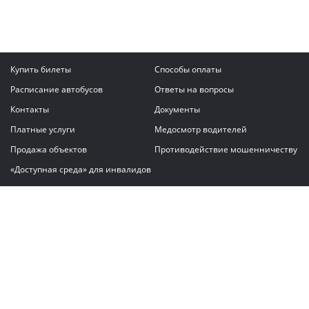
Купить билеты
Способы оплаты
Расписание автобусов
Ответы на вопросы
Контакты
Документы
Платные услуги
Медосмотр водителей
Продажа объектов
Противодействие мошенничеству
«Доступная среда» для инвалидов
Написать сообщение
ГАУ "Владимирский автовокзал"
© 2026