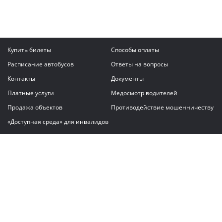
Купить билеты
Способы оплаты
Расписание автобусов
Ответы на вопросы
Контакты
Документы
Платные услуги
Медосмотр водителей
Продажа объектов
Противодействие мошенничеству
«Доступная среда» для инвалидов
Написать сообщение
ГАУ "Владимирский автовокзал"
© 2026