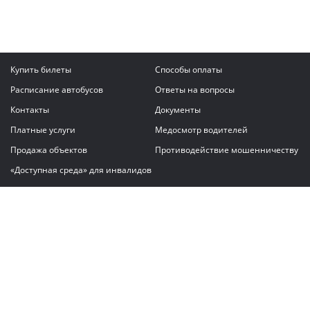
Купить билеты
Способы оплаты
Расписание автобусов
Ответы на вопросы
Контакты
Документы
Платные услуги
Медосмотр водителей
Продажа объектов
Противодействие мошенничеству
«Доступная среда» для инвалидов
Написать сообщение
ГАУ "Владимирский автовокзал"
© 2026