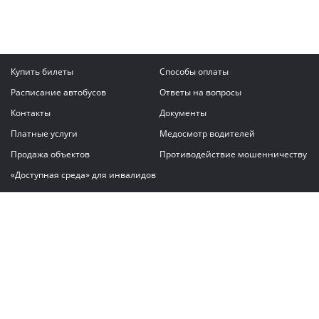
Купить билеты
Способы оплаты
Расписание автобусов
Ответы на вопросы
Контакты
Документы
Платные услуги
Медосмотр водителей
Продажа объектов
Противодействие мошенничеству
«Доступная среда» для инвалидов
Написать сообщение
ГАУ "Владимирский автовокзал"
© 2026