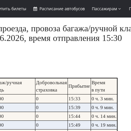
упить
билеты
Расписание
автобусов
Пассажирам
роезда, провоза багажа/ручной кла
6.2026, время отправления 15:30
аж/ручная
Добровольная
Время
Прибытие
дь
страховка
в пути
00
0
15:33
0 ч. 3 мин.
00
0
15:39
0 ч. 9 мин.
00
0
15:44
0 ч. 14 мин.
00
0
15:49
0 ч. 19 мин.