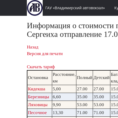
ГАУ «Владимирский автовокзал»
К
Информация о стоимости п
Сергеиха отправление 17.0
Назад
Версия для печати
Скачать тариф
Расстояние,
Баг
Остановка
Полный
Детский
км
кла
Кидекша
5,00
27.00
27.00
15.
Березницы
6,60
35.00
35.00
15.
Ляховицы
9,90
53.00
53.00
15.
Песочное
13,30
71.00
71.00
15.