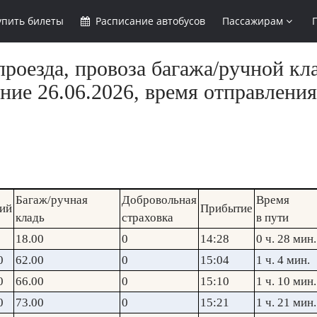
упить
билеты
Расписание
автобусов
Пассажирам
роезда, провоза багажа/ручной кл
ние 26.06.2026, время отправления
Багаж/ручная
Добровольная
Время
ий
Прибытие
кладь
страховка
в пути
18.00
0
14:28
0 ч. 28 мин.
0
62.00
0
15:04
1 ч. 4 мин.
0
66.00
0
15:10
1 ч. 10 мин.
0
73.00
0
15:21
1 ч. 21 мин.