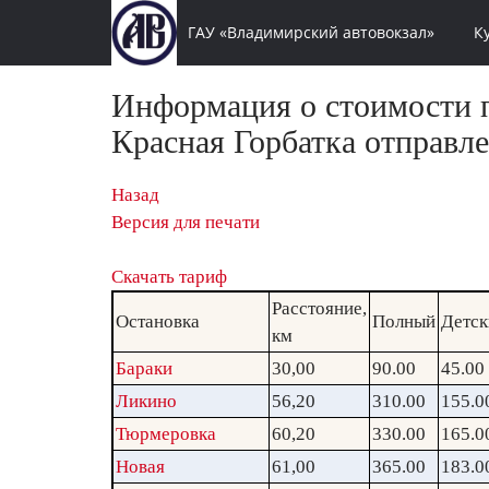
ГАУ «Владимирский автовокзал»
К
Информация о стоимости п
Красная Горбатка отправле
Назад
Версия для печати
Скачать тариф
Расстояние,
Остановка
Полный
Детск
км
Бараки
30,00
90.00
45.00
Ликино
56,20
310.00
155.0
Тюрмеровка
60,20
330.00
165.0
Новая
61,00
365.00
183.0