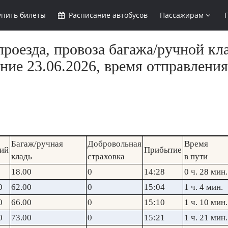
упить
билеты
Расписание
автобусов
Пассажирам
роезда, провоза багажа/ручной кл
ние 23.06.2026, время отправления
Багаж/ручная
Добровольная
Время
ий
Прибытие
кладь
страховка
в пути
18.00
0
14:28
0 ч. 28 мин.
0
62.00
0
15:04
1 ч. 4 мин.
0
66.00
0
15:10
1 ч. 10 мин.
0
73.00
0
15:21
1 ч. 21 мин.