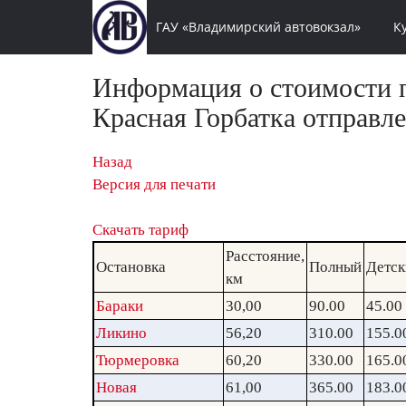
ГАУ «Владимирский автовокзал»
К
Информация о стоимости п
Красная Горбатка отправле
Назад
Версия для печати
Скачать тариф
Расстояние,
Остановка
Полный
Детск
км
Бараки
30,00
90.00
45.00
Ликино
56,20
310.00
155.0
Тюрмеровка
60,20
330.00
165.0
Новая
61,00
365.00
183.0