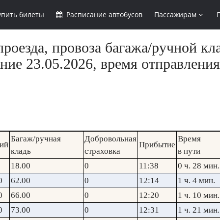
упить
билеты
Расписание
автобусов
Пассажирам
роезда, провоза багажа/ручной кл
ние 23.05.2026, время отправления
Багаж/ручная
Добровольная
Время
ий
Прибытие
кладь
страховка
в пути
18.00
0
11:38
0 ч. 28 мин.
0
62.00
0
12:14
1 ч. 4 мин.
0
66.00
0
12:20
1 ч. 10 мин.
0
73.00
0
12:31
1 ч. 21 мин.