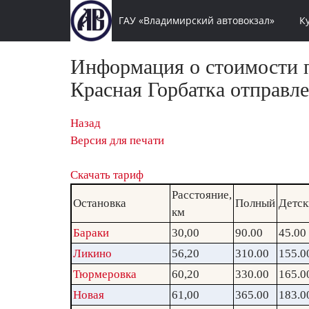
ГАУ «Владимирский автовокзал»
К
Информация о стоимости п
Красная Горбатка отправле
Назад
Версия для печати
Скачать тариф
Расстояние,
Остановка
Полный
Детск
км
Бараки
30,00
90.00
45.00
Ликино
56,20
310.00
155.0
Тюрмеровка
60,20
330.00
165.0
Новая
61,00
365.00
183.0