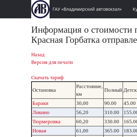
ГАУ «Владимирский автовокзал»
К
Информация о стоимости п
Красная Горбатка отправле
Назад
Версия для печати
Скачать тариф
Расстояние,
Остановка
Полный
Детск
км
Бараки
30,00
90.00
45.00
Ликино
56,20
310.00
155.0
Тюрмеровка
60,20
330.00
165.0
Новая
61,00
365.00
183.0