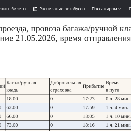
упить
билеты
Расписание
автобусов
Пассажирам
роезда, провоза багажа/ручной кл
ние 21.05.2026, время отправления
Багаж/ручная
Добровольная
Время
ий
Прибытие
кладь
страховка
в пути
18.00
0
17:23
0 ч. 28 мин.
0
62.00
0
17:59
1 ч. 4 мин.
0
66.00
0
18:05
1 ч. 10 мин.
0
73.00
0
18:16
1 ч. 21 мин.