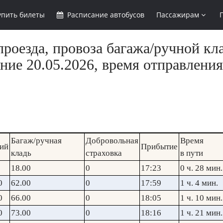
упить
билеты
Расписание
автобусов
Пассажирам
роезда, провоза багажа/ручной кл
ние 20.05.2026, время отправления
Багаж/ручная
Добровольная
Время
ий
Прибытие
кладь
страховка
в пути
18.00
0
17:23
0 ч. 28 мин.
0
62.00
0
17:59
1 ч. 4 мин.
0
66.00
0
18:05
1 ч. 10 мин.
0
73.00
0
18:16
1 ч. 21 мин.