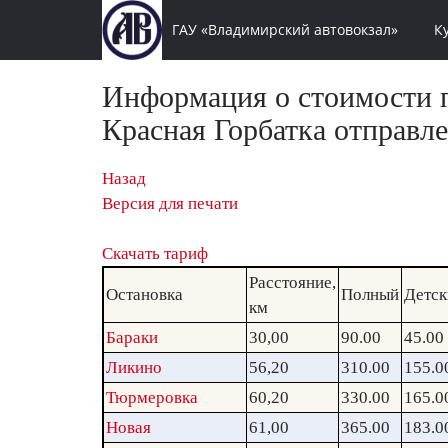
ГАУ «Владимирский автовокзал»
К
Информация о стоимости п
Красная Горбатка отправле
Назад
Версия для печати
Скачать тариф
Расстояние,
Остановка
Полный
Детск
км
Бараки
30,00
90.00
45.00
Ликино
56,20
310.00
155.0
Тюрмеровка
60,20
330.00
165.0
Новая
61,00
365.00
183.0