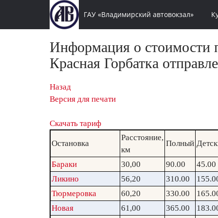
ГАУ «Владимирский автовокзал»
К
Информация о стоимости п
Красная Горбатка отправле
Назад
Версия для печати
Скачать тариф
Расстояние,
Остановка
Полный
Детск
км
Бараки
30,00
90.00
45.00
Ликино
56,20
310.00
155.0
Тюрмеровка
60,20
330.00
165.0
Новая
61,00
365.00
183.0