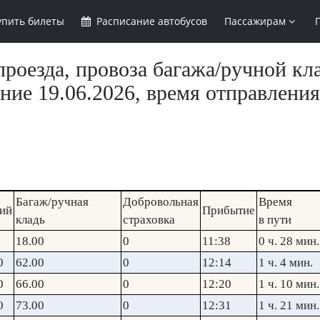
упить
билеты
Расписание
автобусов
Пассажирам
роезда, провоза багажа/ручной кл
ние 19.06.2026, время отправления
Багаж/ручная
Добровольная
Время
ий
Прибытие
кладь
страховка
в пути
18.00
0
11:38
0 ч. 28 мин.
0
62.00
0
12:14
1 ч. 4 мин.
0
66.00
0
12:20
1 ч. 10 мин.
0
73.00
0
12:31
1 ч. 21 мин.