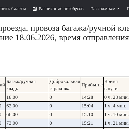
упить
билеты
Расписание
автобусов
Пассажирам
роезда, провоза багажа/ручной кл
ние 18.06.2026, время отправления
Багаж/ручная
Добровольная
Время
ий
Прибытие
кладь
страховка
в пути
18.00
0
14:28
0 ч. 28 мин.
0
62.00
0
15:04
1 ч. 4 мин.
0
66.00
0
15:10
1 ч. 10 мин.
0
73.00
0
15:21
1 ч. 21 мин.