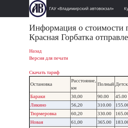
ГАУ «Владимирский автовокзал»
К
Информация о стоимости п
Красная Горбатка отправле
Назад
Версия для печати
Скачать тариф
Расстояние,
Остановка
Полный
Детск
км
Бараки
30,00
90.00
45.00
Ликино
56,20
310.00
155.0
Тюрмеровка
60,20
330.00
165.0
Новая
61,00
365.00
183.0