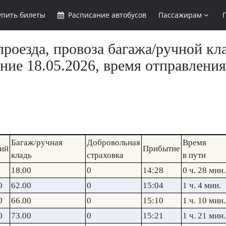
упить
билеты
Расписание
автобусов
Пассажирам
роезда, провоза багажа/ручной кл
ние 18.05.2026, время отправления
Багаж/ручная
Добровольная
Время
ий
Прибытие
кладь
страховка
в пути
18.00
0
14:28
0 ч. 28 мин.
0
62.00
0
15:04
1 ч. 4 мин.
0
66.00
0
15:10
1 ч. 10 мин.
0
73.00
0
15:21
1 ч. 21 мин.