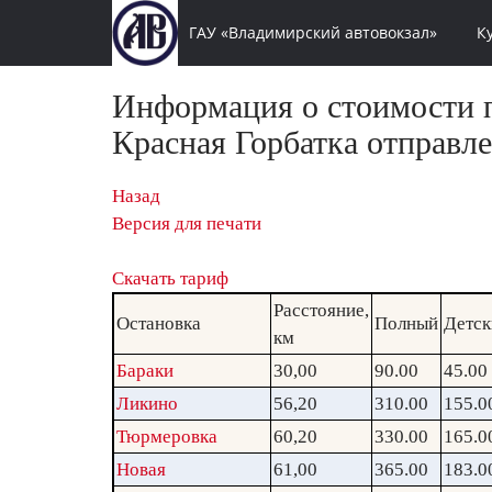
ГАУ «Владимирский автовокзал»
К
Информация о стоимости п
Красная Горбатка отправле
Назад
Версия для печати
Скачать тариф
Расстояние,
Остановка
Полный
Детск
км
Бараки
30,00
90.00
45.00
Ликино
56,20
310.00
155.0
Тюрмеровка
60,20
330.00
165.0
Новая
61,00
365.00
183.0