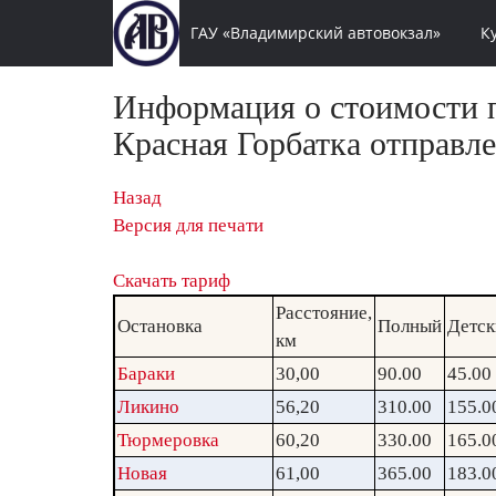
ГАУ «Владимирский автовокзал»
К
Информация о стоимости п
Красная Горбатка отправле
Назад
Версия для печати
Скачать тариф
Расстояние,
Остановка
Полный
Детск
км
Бараки
30,00
90.00
45.00
Ликино
56,20
310.00
155.0
Тюрмеровка
60,20
330.00
165.0
Новая
61,00
365.00
183.0