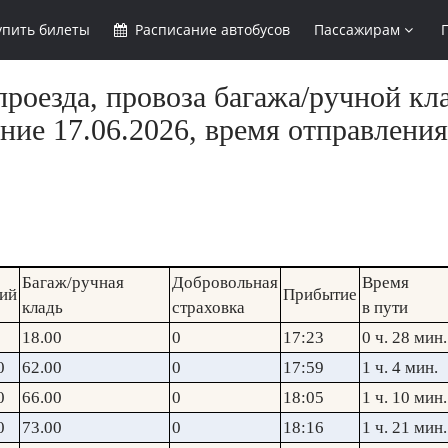
упить
билеты
Расписание
автобусов
Пассажирам
роезда, провоза багажа/ручной кл
ние 17.06.2026, время отправления
Багаж/ручная
Добровольная
Время
ий
Прибытие
кладь
страховка
в пути
18.00
0
17:23
0 ч. 28 мин.
0
62.00
0
17:59
1 ч. 4 мин.
0
66.00
0
18:05
1 ч. 10 мин.
0
73.00
0
18:16
1 ч. 21 мин.