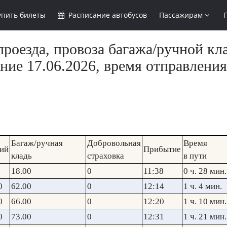
упить
билеты
Расписание
автобусов
Пассажирам
роезда, провоза багажа/ручной кл
ние 17.06.2026, время отправления
Багаж/ручная
Добровольная
Время
ий
Прибытие
кладь
страховка
в пути
18.00
0
11:38
0 ч. 28 мин.
0
62.00
0
12:14
1 ч. 4 мин.
0
66.00
0
12:20
1 ч. 10 мин.
0
73.00
0
12:31
1 ч. 21 мин.