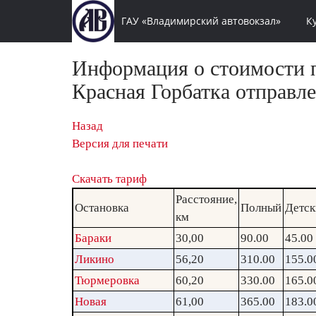
ГАУ «Владимирский автовокзал»
К
Информация о стоимости п
Красная Горбатка отправле
Назад
Версия для печати
Скачать тариф
Расстояние,
Остановка
Полный
Детск
км
Бараки
30,00
90.00
45.00
Ликино
56,20
310.00
155.0
Тюрмеровка
60,20
330.00
165.0
Новая
61,00
365.00
183.0