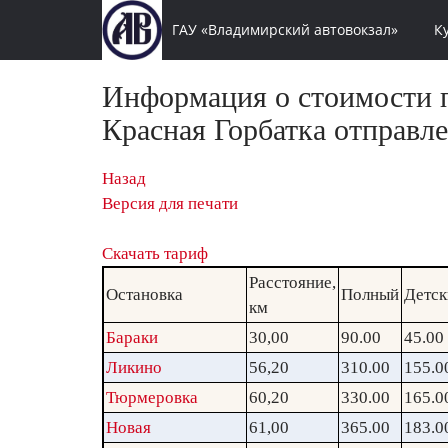
ГАУ «Владимирский автовокзал»
К
Информация о стоимости п
Красная Горбатка отправле
Назад
Версия для печати
Скачать тариф
Расстояние,
Остановка
Полный
Детск
км
Бараки
30,00
90.00
45.00
Ликино
56,20
310.00
155.0
Тюрмеровка
60,20
330.00
165.0
Новая
61,00
365.00
183.0