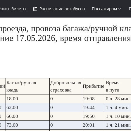
упить
билеты
Расписание
автобусов
Пассажирам
роезда, провоза багажа/ручной кл
ние 17.05.2026, время отправления
Багаж/ручная
Добровольная
Время
ий
Прибытие
кладь
страховка
в пути
18.00
0
19:08
0 ч. 28 мин.
0
62.00
0
19:44
1 ч. 4 мин.
0
66.00
0
19:50
1 ч. 10 мин.
0
73.00
0
20:01
1 ч. 21 мин.